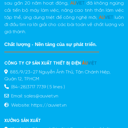
sau gần 20 năm hoạt động,
AU
VIET
đã không ngừng
cải tiến bộ máy làm việc, nâng cao tinh thần làm việc
tập thể, ứng dụng triệt để công nghệ mới,
AU
VIET
luôn
đi đầu tìm ra lời giải cho các bài toán về chất lượng và
giá thành.
Chất lượng - Nền tảng của sự phát triển.
CÔNG TY CP SẢN XUẤT THIẾT BỊ ĐIỆN
ÂU
VIỆT
885/9/23-27 Nguyễn Ảnh Thủ, Tân Chánh Hiệp,
Quận 12, TP.HCM
(84-28)3717 7739 ( 5 lines )
Email:
sales@auviet.vn
Website:
https://auviet.vn
XƯỞNG SẢN XUẤT