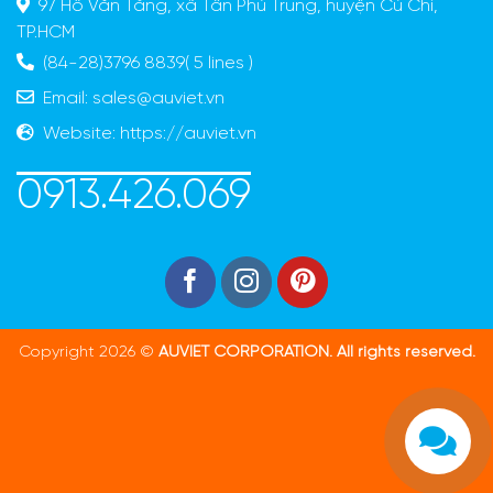
97 Hồ Văn Tắng, xã Tân Phú Trung, huyện Củ Chi,
TP.HCM
(84-28)3796 8839( 5 lines )
Email:
sales@auviet.vn
Website:
https://auviet.vn
0913.426.069
Copyright 2026 ©
AUVIET CORPORATION. All rights reserved.