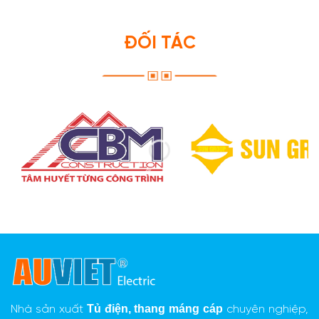
ĐỐI TÁC
Tủ điện,
thang máng cáp
Nhà sản xuất
chuyên nghiệp,