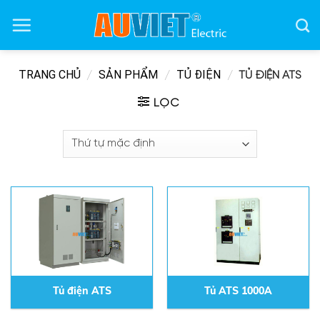
Skip
to
content
TRANG CHỦ
SẢN PHẨM
TỦ ĐIỆN
/
/
/
TỦ ĐIỆN ATS
LỌC
Tủ điện ATS
Tủ ATS 1000A