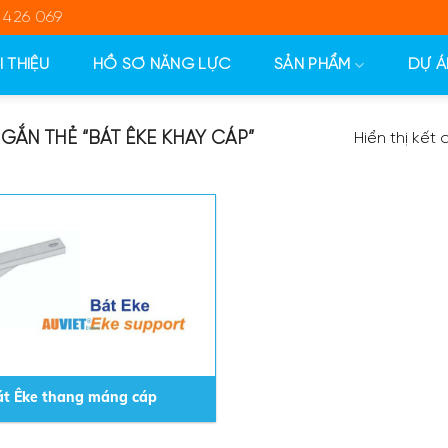
 426 069
I THIỆU
HỒ SƠ NĂNG LỰC
SẢN PHẨM
DỰ Á
ẮN THẺ “BÁT ÊKE KHAY CÁP”
Hiển thị kết
át Êke thang máng cáp