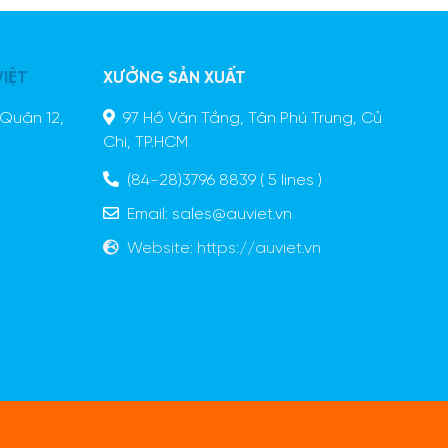
VIỆT
XƯỞNG SẢN XUẤT
Quận 12,
97 Hồ Văn Tắng, Tân Phú Trung, Củ
Chi, TP.HCM
(84-28)3796 8839
( 5 lines )
Email:
sales@auviet.vn
Website:
https://auviet.vn