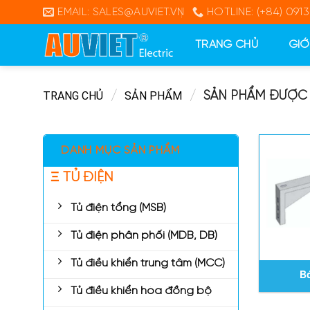
Skip
EMAIL: SALES@AUVIET.VN
HOTLINE: (+84) 0913
to
content
TRANG CHỦ
GIỚ
TRANG CHỦ
/
SẢN PHẨM
/
SẢN PHẨM ĐƯỢC G
DANH MỤC SẢN PHẨM
Ξ TỦ ĐIỆN
Tủ điện tổng (MSB)
Tủ điện phân phối (MDB, DB)
Tủ điều khiển trung tâm (MCC)
B
Tủ điều khiển hòa đồng bộ