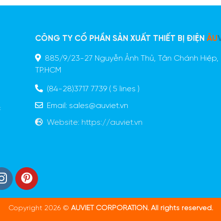
CÔNG TY CỔ PHẦN SẢN XUẤT THIẾT BỊ ĐIỆN
ÂU
885/9/23-27 Nguyễn Ảnh Thủ, Tân Chánh Hiệp, 
n
TP.HCM
ã
o
(84-28)3717 7739
( 5 lines )
g
Email:
sales@auviet.vn
c
Website:
https://auviet.vn
Copyright 2026 ©
AUVIET CORPORATION. All rights reserved.