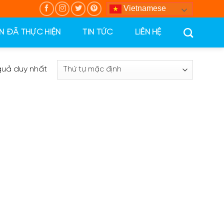
Vietnamese
N ĐÃ THỰC HIỆN
TIN TỨC
LIÊN HỆ
 quả duy nhất