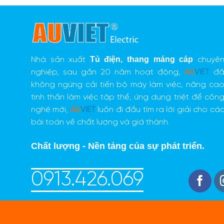
Tủ điện
,
thang máng cáp
Nhà sản xuất
chuyê
nghiệp, sau gần 20 năm hoạt động,
AU
VIET
đ
không ngừng cải tiến bộ máy làm việc, nâng ca
tinh thần làm việc tập thể, ứng dụng triệt để côn
nghệ mới,
AU
VIET
luôn đi đầu tìm ra lời giải cho cá
bài toán về chất lượng và giá thành.
Chất lượng - Nền tảng của sự phát triển.
0913.426.069