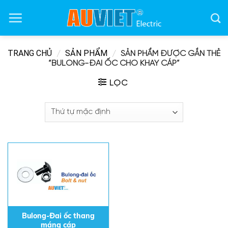
Skip
to
content
TRANG CHỦ
SẢN PHẨM
/
/
SẢN PHẨM ĐƯỢC GẮN THẺ
“BULONG-ĐAI ỐC CHO KHAY CÁP”
LỌC
Bulong-Đai ốc thang
máng cáp