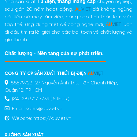
Tủ điện,
thang máng cáp
Nhà sản xuất
chuyên nghiệp,
sau gần 20 năm hoạt động,
AU
VIET
đã không ngừng
cải tiến bộ máy làm việc, nâng cao tinh thần làm việc
tập thể, ứng dụng triệt để công nghệ mới,
AU
VIET
luôn
đi đầu tìm ra lời giải cho các bài toán về chất lượng và
giá thành.
Chất lượng - Nền tảng của sự phát triển.
CÔNG TY CP SẢN XUẤT THIẾT BỊ ĐIỆN
ÂU
VIỆT
885/9/23-27 Nguyễn Ảnh Thủ, Tân Chánh Hiệp,
Quận 12, TP.HCM
(84-28)3717 7739 ( 5 lines )
Email:
sales@auviet.vn
Website:
https://auviet.vn
XƯỞNG SẢN XUẤT