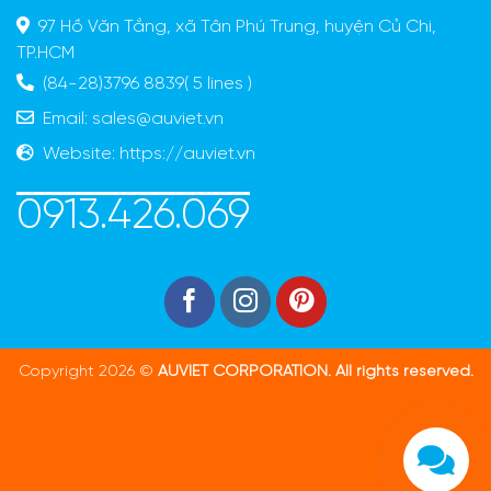
97 Hồ Văn Tắng, xã Tân Phú Trung, huyện Củ Chi,
TP.HCM
(84-28)3796 8839( 5 lines )
Email:
sales@auviet.vn
Website:
https://auviet.vn
0913.426.069
Copyright 2026 ©
AUVIET CORPORATION. All rights reserved.