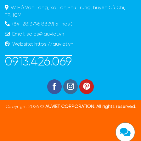
97 Hồ Văn Tắng, xã Tân Phú Trung, huyện Củ Chi,
TP.HCM
(84-28)3796 8839( 5 lines )
Email:
sales@auviet.vn
Website:
https://auviet.vn
0913.426.069
Copyright 2026 ©
AUVIET CORPORATION. All rights reserved.