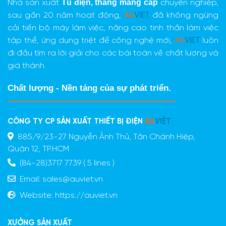
Tủ điện,
thang máng cáp
Nhà sản xuất
chuyên nghiệp,
sau gần 20 năm hoạt động,
AU
VIET
đã không ngừng
cải tiến bộ máy làm việc, nâng cao tinh thần làm việc
tập thể, ứng dụng triệt để công nghệ mới,
AU
VIET
luôn
đi đầu tìm ra lời giải cho các bài toán về chất lượng và
giá thành.
Chất lượng - Nền tảng của sự phát triển.
CÔNG TY CP SẢN XUẤT THIẾT BỊ ĐIỆN
ÂU
VIỆT
885/9/23-27 Nguyễn Ảnh Thủ, Tân Chánh Hiệp,
Quận 12, TP.HCM
(84-28)3717 7739 ( 5 lines )
Email:
sales@auviet.vn
Website:
https://auviet.vn
XƯỞNG SẢN XUẤT