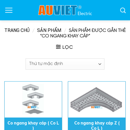
Skip
to
content
TRANG CHỦ
SẢN PHẨM
/
/
SẢN PHẨM ĐƯỢC GẮN THẺ
“CO NGANG KHAY CÁP”
LỌC
Co ngang khay cáp ( Co L
Co ngang khay cáp Z (
)
Co L )