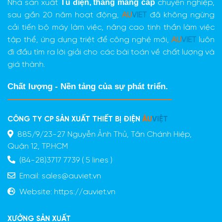
Tủ điện,
thang máng cáp
Nhà sản xuất
chuyên nghiệp,
sau gần 20 năm hoạt động,
AU
VIET
đã không ngừng
cải tiến bộ máy làm việc, nâng cao tinh thần làm việc
tập thể, ứng dụng triệt để công nghệ mới,
AU
VIET
luôn
đi đầu tìm ra lời giải cho các bài toán về chất lượng và
giá thành.
Chất lượng - Nền tảng của sự phát triển.
CÔNG TY CP SẢN XUẤT THIẾT BỊ ĐIỆN
ÂU
VIỆT
885/9/23-27 Nguyễn Ảnh Thủ, Tân Chánh Hiệp,
Quận 12, TP.HCM
(84-28)3717 7739 ( 5 lines )
Email:
sales@auviet.vn
Website:
https://auviet.vn
XƯỞNG SẢN XUẤT