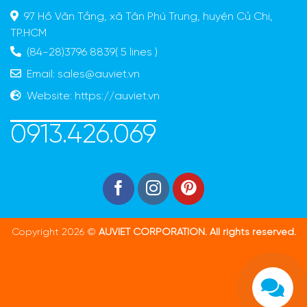
97 Hồ Văn Tắng, xã Tân Phú Trung, huyện Củ Chi,
TP.HCM
(84-28)3796 8839( 5 lines )
Email:
sales@auviet.vn
Website:
https://auviet.vn
0913.426.069
Copyright 2026 ©
AUVIET CORPORATION. All rights reserved.