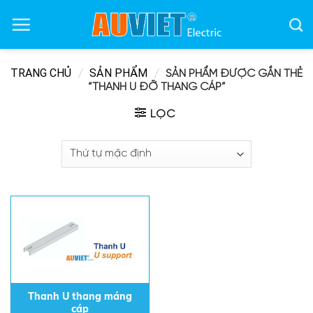
Skip
to
content
TRANG CHỦ
SẢN PHẨM
/
/
SẢN PHẨM ĐƯỢC GẮN THẺ
“THANH U ĐỠ THANG CÁP”
LỌC
Thanh U thang máng
cáp