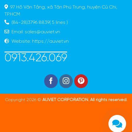
97 Hồ Văn Tắng, xã Tân Phú Trung, huyện Củ Chi,
TP.HCM
(84-28)3796 8839( 5 lines )
Email:
sales@auviet.vn
Website:
https://auviet.vn
0913.426.069
Copyright 2026 ©
AUVIET CORPORATION. All rights reserved.