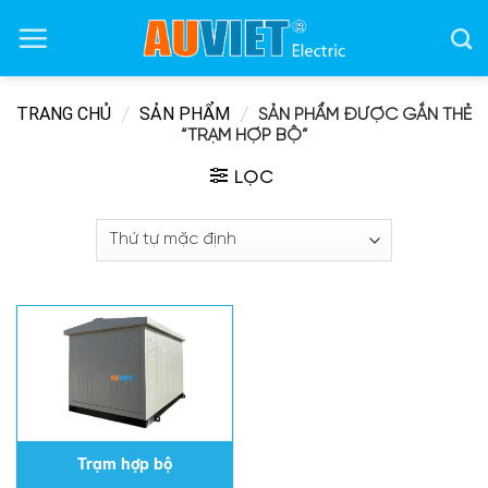
Skip
to
content
TRANG CHỦ
SẢN PHẨM
/
/
SẢN PHẨM ĐƯỢC GẮN THẺ
“TRẠM HỢP BỘ”
LỌC
Trạm hợp bộ