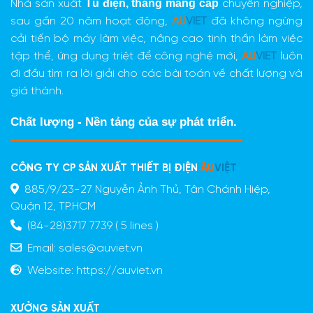
Tủ điện,
thang máng cáp
Nhà sản xuất
chuyên nghiệp,
sau gần 20 năm hoạt động,
AU
VIET
đã không ngừng
cải tiến bộ máy làm việc, nâng cao tinh thần làm việc
tập thể, ứng dụng triệt để công nghệ mới,
AU
VIET
luôn
đi đầu tìm ra lời giải cho các bài toán về chất lượng và
giá thành.
Chất lượng - Nền tảng của sự phát triển.
CÔNG TY CP SẢN XUẤT THIẾT BỊ ĐIỆN
ÂU
VIỆT
885/9/23-27 Nguyễn Ảnh Thủ, Tân Chánh Hiệp,
Quận 12, TP.HCM
(84-28)3717 7739 ( 5 lines )
Email:
sales@auviet.vn
Website:
https://auviet.vn
XƯỞNG SẢN XUẤT