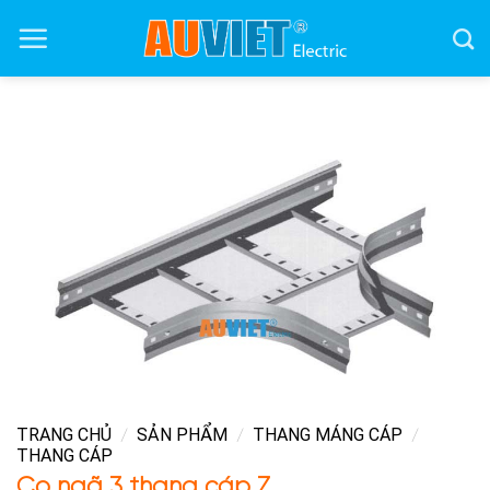
Skip
to
content
TRANG CHỦ
SẢN PHẨM
THANG MÁNG CÁP
/
/
/
THANG CÁP
Co ngã 3 thang cáp Z