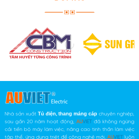
Tủ điện,
thang máng cáp
Nhà sản xuất
chuyên nghiệp,
sau gần 20 năm hoạt động,
AU
VIET
đã không ngừng
cải tiến bộ máy làm việc, nâng cao tinh thần làm việc
tập thể, ứng dụng triệt để công nghệ mới,
AU
VIET
luôn