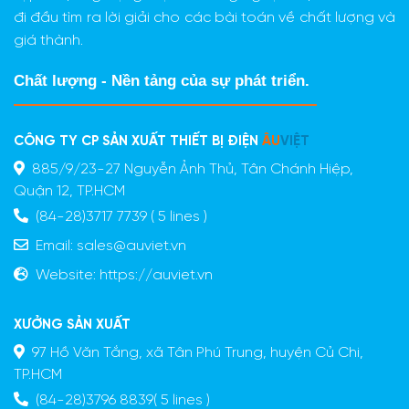
đi đầu tìm ra lời giải cho các bài toán về chất lượng và
giá thành.
Chất lượng - Nền tảng của sự phát triển.
CÔNG TY CP SẢN XUẤT THIẾT BỊ ĐIỆN
ÂU
VIỆT
885/9/23-27 Nguyễn Ảnh Thủ, Tân Chánh Hiệp,
Quận 12, TP.HCM
(84-28)3717 7739 ( 5 lines )
Email:
sales@auviet.vn
Website:
https://auviet.vn
XƯỞNG SẢN XUẤT
97 Hồ Văn Tắng, xã Tân Phú Trung, huyện Củ Chi,
TP.HCM
(84-28)3796 8839( 5 lines )