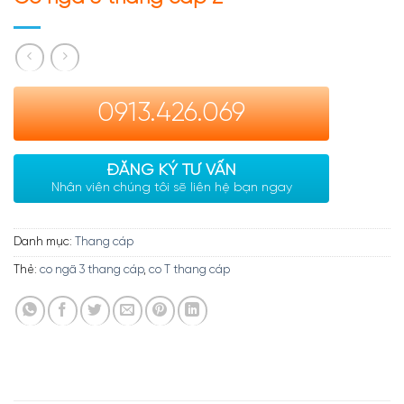
0913.426.069
ĐĂNG KÝ TƯ VẤN
Nhân viên chúng tôi sẽ liên hệ bạn ngay
Danh mục:
Thang cáp
Thẻ:
co ngã 3 thang cáp
,
co T thang cáp