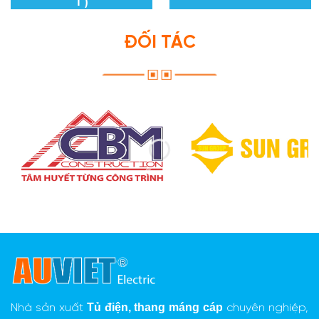
T )
ĐỐI TÁC
Tủ điện,
thang máng cáp
Nhà sản xuất
chuyên nghiệp,