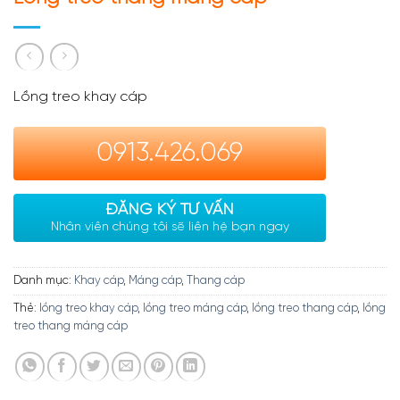
Lồng treo khay cáp
0913.426.069
ĐĂNG KÝ TƯ VẤN
Nhân viên chúng tôi sẽ liên hệ bạn ngay
Danh mục:
Khay cáp
,
Máng cáp
,
Thang cáp
Thẻ:
lồng treo khay cáp
,
lồng treo máng cáp
,
lồng treo thang cáp
,
lồng
treo thang máng cáp