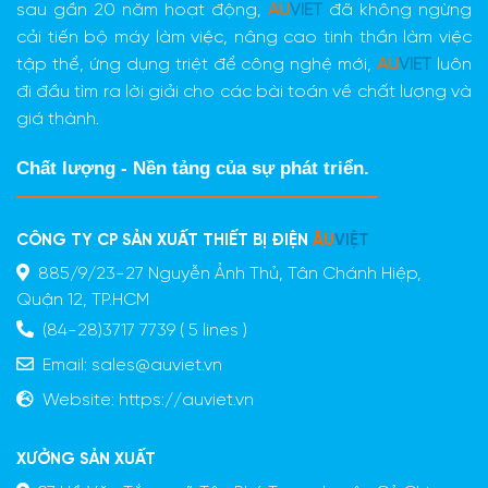
sau gần 20 năm hoạt động,
AU
VIET
đã không ngừng
cải tiến bộ máy làm việc, nâng cao tinh thần làm việc
tập thể, ứng dụng triệt để công nghệ mới,
AU
VIET
luôn
đi đầu tìm ra lời giải cho các bài toán về chất lượng và
giá thành.
Chất lượng - Nền tảng của sự phát triển.
CÔNG TY CP SẢN XUẤT THIẾT BỊ ĐIỆN
ÂU
VIỆT
885/9/23-27 Nguyễn Ảnh Thủ, Tân Chánh Hiệp,
Quận 12, TP.HCM
(84-28)3717 7739 ( 5 lines )
Email:
sales@auviet.vn
Website:
https://auviet.vn
XƯỞNG SẢN XUẤT