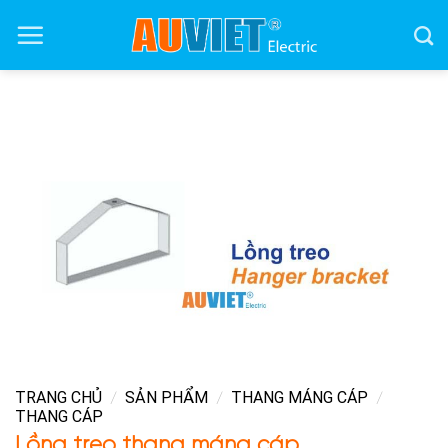
Skip
to
content
TRANG CHỦ
SẢN PHẨM
THANG MÁNG CÁP
/
/
/
THANG CÁP
Lồng treo thang máng cáp