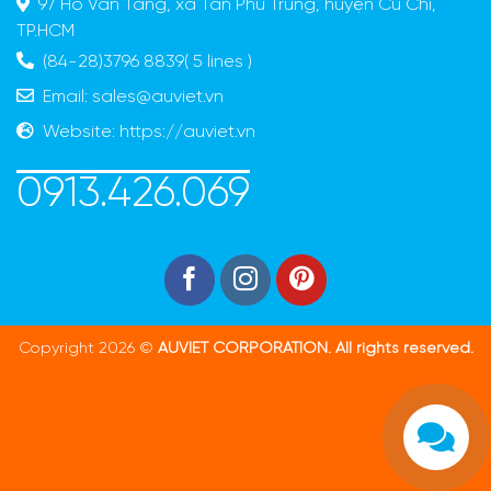
97 Hồ Văn Tắng, xã Tân Phú Trung, huyện Củ Chi,
TP.HCM
(84-28)3796 8839( 5 lines )
Email:
sales@auviet.vn
Website:
https://auviet.vn
0913.426.069
Copyright 2026 ©
AUVIET CORPORATION. All rights reserved.