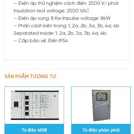
– Điện áp thử nghiệm cách điện: 2500 V/ phút
Insulation test voltage: 2500 VAC
– Điện áp xung: 8 Kw Impulse voltage: 8kW
– Phân cách bên trong: 1, 2a, 2b, 3a, 3b, 4a, 4b
Separated inside: 1, 2a, 2b, 3a, 3b, 4a, 4b
– Cấp bảo vệ: Đến IP54
SẢN PHẨM TƯƠNG TỰ
Tủ điện MSB
Tủ điện phân phối