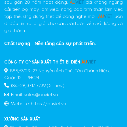
sau gần 20 năm hoạt động,
AU
VIET
đã không ngừng
cải tiến bộ máy làm việc, nâng cao tinh thần làm việc
tập thể, ứng dụng triệt để công nghệ mới,
AU
VIET
luôn
đi đầu tìm ra lời giải cho các bài toán về chất lượng và
giá thành.
Chất lượng - Nền tảng của sự phát triển.
CÔNG TY CP SẢN XUẤT THIẾT BỊ ĐIỆN
ÂU
VIỆT
885/9/23-27 Nguyễn Ảnh Thủ, Tân Chánh Hiệp,
Quận 12, TP.HCM
(84-28)3717 7739 ( 5 lines )
Email:
sales@auviet.vn
Website:
https://auviet.vn
XƯỞNG SẢN XUẤT