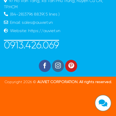
97 Hồ Văn Tắng, xã Tân Phú Trung, huyện Củ Chi,
TP.HCM
(84-28)3796 8839( 5 lines )
Email:
sales@auviet.vn
Website:
https://auviet.vn
0913.426.069
Copyright 2026 ©
AUVIET CORPORATION. All rights reserved.