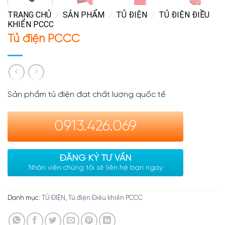
TRANG CHỦ
SẢN PHẨM
TỦ ĐIỆN
TỦ ĐIỆN ĐIỀU
/
/
/
KHIỂN PCCC
Tủ điện PCCC
Sản phẩm tủ điện đạt chất lượng quốc tế
0913.426.069
ĐĂNG KÝ TƯ VẤN
Nhân viên chúng tôi sẽ liên hệ bạn ngay
Danh mục:
TỦ ĐIỆN
,
Tủ điện Điều khiển PCCC