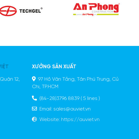
VIỆT
XƯỞNG SẢN XUẤT
Quận 12,
97 Hồ Văn Tắng, Tân Phú Trung, Củ
Chi, TP.HCM
(84-28)3796 8839
( 5 lines )
Email:
sales@auviet.vn
Website:
https://auviet.vn