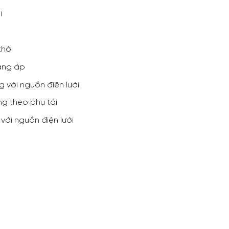
i
thời
ẳng áp
g với nguồn điện lưới
g theo phụ tải
với nguồn điện lưới