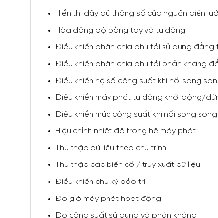
Hiển thị đầy đủ thông số của nguồn điện lướ
Hòa đồng bộ bằng tay và tự động
Điều khiển phân chia phụ tải sử dụng đẳng 
Điều khiển phân chia phụ tải phản kháng đ
Điều khiển hệ số công suất khi nối song son
Điều khiển máy phát tự động khởi động/dừn
Điều khiển mức công suất khi nối song song 
Hiệu chỉnh nhiệt độ trong hệ máy phát
Thu thập dữ liệu theo chu trình
Thu thập các biến cố / truy xuất dữ liệu
Điều khiển chu kỳ bảo trì
Đo giờ máy phát hoạt động
Đo công suất sử dụng và phản kháng