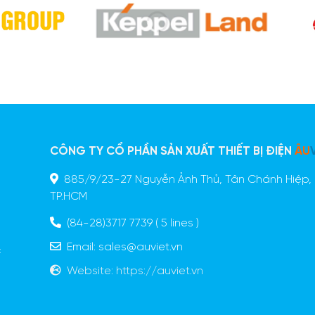
CÔNG TY CỔ PHẦN SẢN XUẤT THIẾT BỊ ĐIỆN
ÂU
885/9/23-27 Nguyễn Ảnh Thủ, Tân Chánh Hiệp, 
n
TP.HCM
ã
o
(84-28)3717 7739
( 5 lines )
g
Email:
sales@auviet.vn
c
Website:
https://auviet.vn