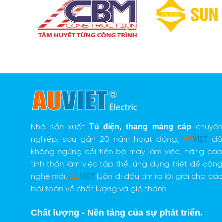
Tủ điện
,
thang máng cáp
Nhà sản xuất
chuyê
nghiệp, sau gần 20 năm hoạt động,
AU
VIET
đ
không ngừng cải tiến bộ máy làm việc, nâng ca
tinh thần làm việc tập thể, ứng dụng triệt để côn
nghệ mới,
AU
VIET
luôn đi đầu tìm ra lời giải cho cá
bài toán về chất lượng và giá thành.
Chất lượng - Nền tảng của sự phát triển.