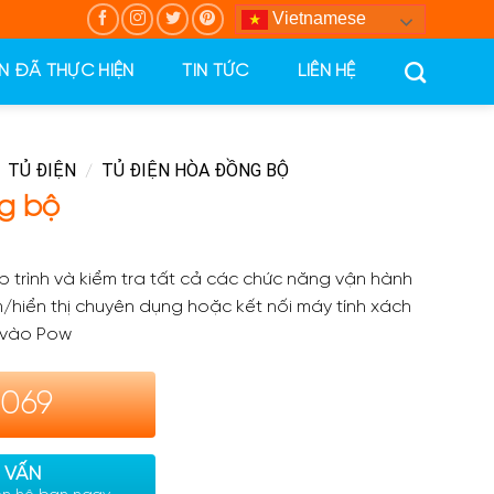
Vietnamese
N ĐÃ THỰC HIỆN
TIN TỨC
LIÊN HỆ
TỦ ĐIỆN
TỦ ĐIỆN HÒA ĐỒNG BỘ
/
g bộ
 trình và kiểm tra tất cả các chức năng vận hành
m/hiển thị chuyên dụng hoặc kết nối máy tính xách
 vào Pow
.069
 VẤN