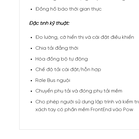
Đồng hồ báo thời gian thực
Đặc tính kỹ thuật:
Đo lường, cờ hiển thị và cài đặt điều khiển
Chia tải đẳng thời
Hòa đồng bộ tự động
Chế độ tải cài đặt/hỗn hợp
Rơle Bus nguội
Chuyển phụ tải và đóng phụ tải mềm
Cho phép người sử dụng lập trình và kiểm t
xách tay có phần mềm FrontEnd vào Pow