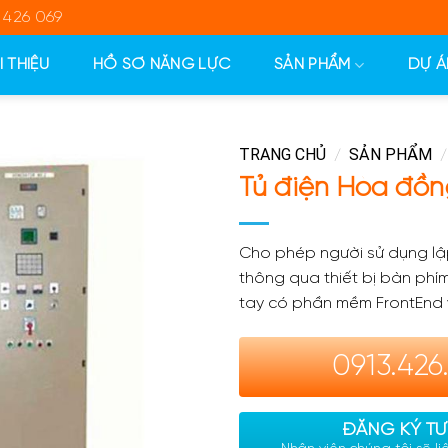
 426 069
I THIỆU
HỒ SƠ NĂNG LỰC
SẢN PHẨM
DỰ Á
TRANG CHỦ
SẢN PHẨM
/
/
Tủ điện Hòa đồn
Cho phép người sử dụng lập
thông qua thiết bị bàn phí
tay có phần mềm FrontEnd
0913.426
ĐĂNG KÝ TƯ