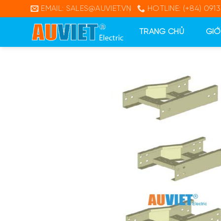
Skip
EMAIL: SALES@AUVIET.VN
HOTLINE: (+84) 0913
to
content
TRANG CHỦ
GIỚ