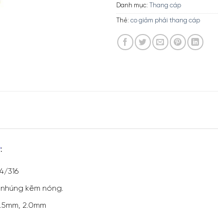
Danh mục:
Thang cáp
Thẻ:
co giảm phải thang cáp
P
:
04/316
, nhúng kẽm nóng.
 1.5mm, 2.0mm