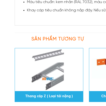
Màu tiêu chuẩn: kem nhăn (RAL 7032), màu 
Khay cáp tiêu chuẩn không nắp đậy. Nếu sữ
SẢN PHẨM TƯƠNG TỰ
Thang cáp Z ( Loại tải nặng )
Ch