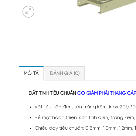
MÔ TẢ
ĐÁNH GIÁ (0)
ĐẶT TÍNH TIÊU CHUẨN
CO GIẢM PHẢI THANG CÁ
Vật liệu: tôn đen, tôn tráng kẽm, inox 201/3
Bề mặt hoàn thiện: sơn tĩnh điện, tráng kẽm
Chiều dày tiêu chuẩn: 0.8mm, 1.0mm, 1.2mm,