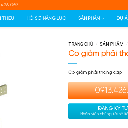
 426 069
I THIỆU
HỒ SƠ NĂNG LỰC
SẢN PHẨM
DỰ Á
TRANG CHỦ
SẢN PHẨM
/
/
Co giảm phải t
Co giảm phải thang cáp
0913.426
ĐĂNG KÝ TƯ
Nhân viên chúng tôi sẽ l