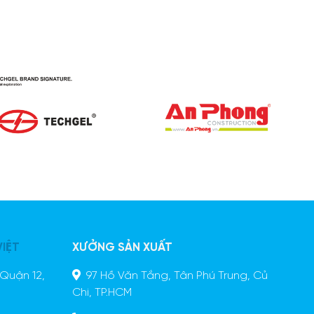
VIỆT
XƯỞNG SẢN XUẤT
Quận 12,
97 Hồ Văn Tắng, Tân Phú Trung, Củ
Chi, TP.HCM