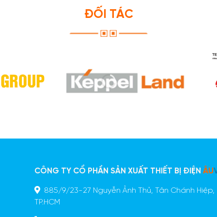
ĐỐI TÁC
CÔNG TY CỔ PHẦN SẢN XUẤT THIẾT BỊ ĐIỆN
ÂU
885/9/23-27 Nguyễn Ảnh Thủ, Tân Chánh Hiệp, 
n
TP.HCM
ã
o