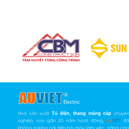
Tủ điện
,
thang máng cáp
Nhà sản xuất
chuyê
nghiệp, sau gần 20 năm hoạt động,
AU
VIET
đ
không ngừng cải tiến bộ máy làm việc, nâng ca