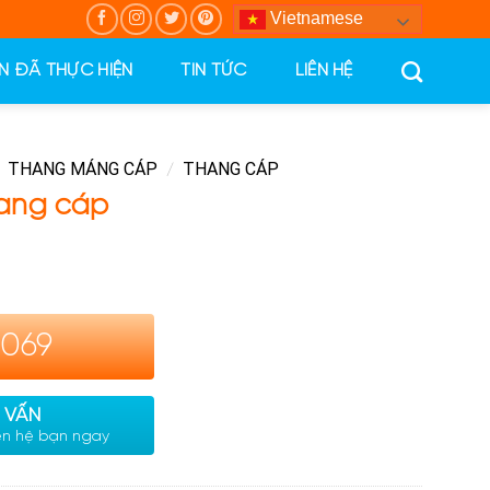
Vietnamese
N ĐÃ THỰC HIỆN
TIN TỨC
LIÊN HỆ
THANG MÁNG CÁP
THANG CÁP
/
hang cáp
.069
 VẤN
iên hệ bạn ngay