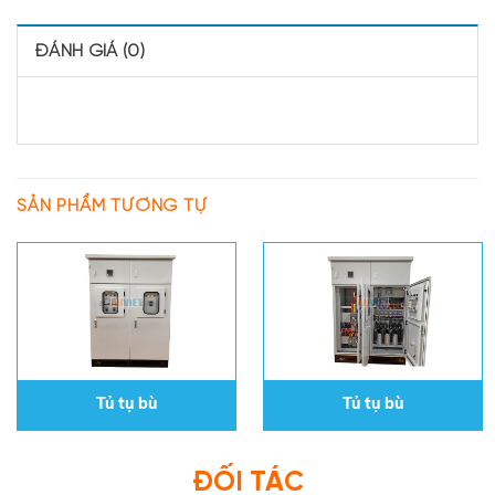
ĐÁNH GIÁ (0)
SẢN PHẨM TƯƠNG TỰ
Tủ tụ bù
Tủ tụ bù
ĐỐI TÁC