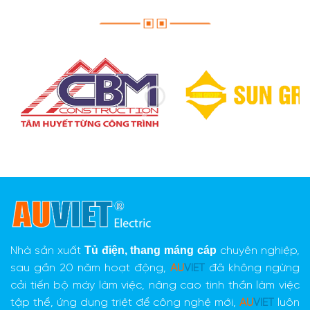
Tủ điện,
thang máng cáp
Nhà sản xuất
chuyên nghiệp,
sau gần 20 năm hoạt động,
AU
VIET
đã không ngừng
cải tiến bộ máy làm việc, nâng cao tinh thần làm việc
tập thể, ứng dụng triệt để công nghệ mới,
AU
VIET
luôn