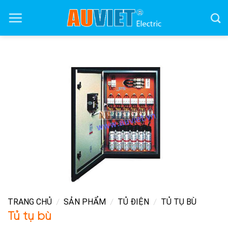
Skip
to
content
TRANG CHỦ
SẢN PHẨM
TỦ ĐIỆN
TỦ TỤ BÙ
/
/
/
Tủ tụ bù