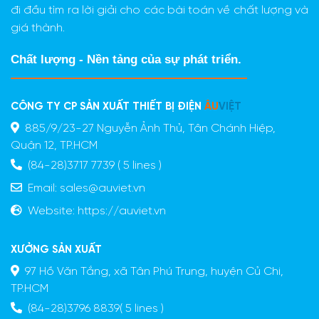
đi đầu tìm ra lời giải cho các bài toán về chất lượng và
giá thành.
Chất lượng - Nền tảng của sự phát triển.
CÔNG TY CP SẢN XUẤT THIẾT BỊ ĐIỆN
ÂU
VIỆT
885/9/23-27 Nguyễn Ảnh Thủ, Tân Chánh Hiệp,
Quận 12, TP.HCM
(84-28)3717 7739 ( 5 lines )
Email:
sales@auviet.vn
Website:
https://auviet.vn
XƯỞNG SẢN XUẤT
97 Hồ Văn Tắng, xã Tân Phú Trung, huyện Củ Chi,
TP.HCM
(84-28)3796 8839( 5 lines )