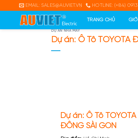
Skip
EMAIL: SALES@AUVIET.VN
HOTLINE: (+84) 0913
to
content
TRANG CHỦ
GIỚ
DỰ ÁN NHÀ MÁY
Dự án: Ô Tô TOYOTA
Dự án: Ô Tô TOYOTA
ĐÔNG SÀI GÒN