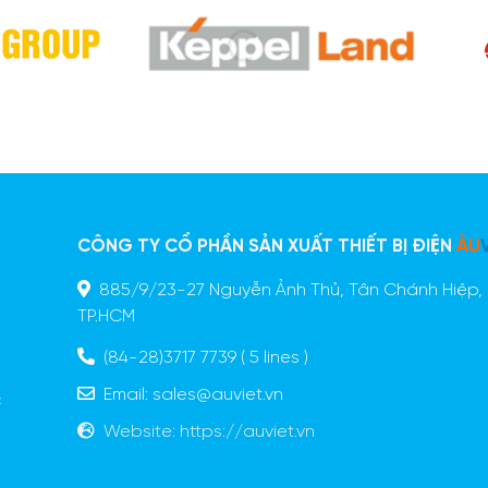
CÔNG TY CỔ PHẦN SẢN XUẤT THIẾT BỊ ĐIỆN
ÂU
885/9/23-27 Nguyễn Ảnh Thủ, Tân Chánh Hiệp, 
n
TP.HCM
ã
o
(84-28)3717 7739
( 5 lines )
g
Email:
sales@auviet.vn
c
Website:
https://auviet.vn