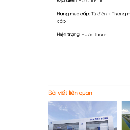
Địa điểm
: Hồ Chí Minh
Hạng mục cấp
: Tủ điện + Thang
cáp
Hiện trạng
: Hoàn thành
Bài viết liên quan