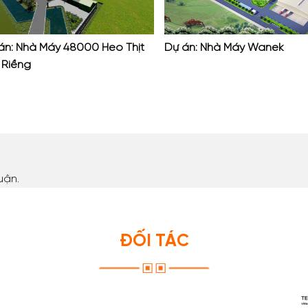
án: Nhà Máy 48000 Heo Thịt
Dự án: Nhà Máy Wanek
 Riềng
uận.
ĐỐI TÁC