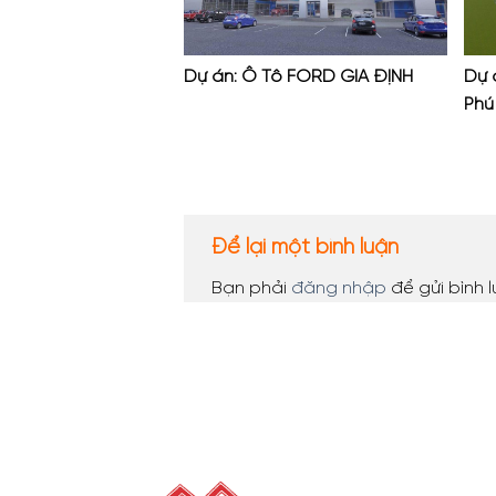
Dự án: Ô Tô FORD GIA ĐỊNH
Dự 
Phú
Để lại một bình luận
Bạn phải
đăng nhập
để gửi bình l