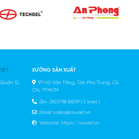
VIỆT
XƯỞNG SẢN XUẤT
Quận 12,
97 Hồ Văn Tắng, Tân Phú Trung, Củ
Chi, TP.HCM
(84-28)3796 8839
( 5 lines )
Email:
sales@auviet.vn
Website:
https://auviet.vn