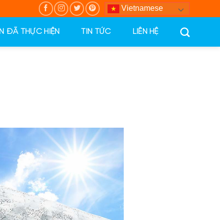
Vietnamese
N ĐÃ THỰC HIỆN
TIN TỨC
LIÊN HỆ