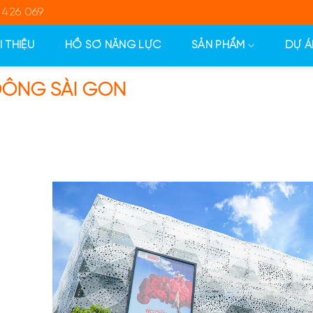
 426 069
I THIỆU
HỒ SƠ NĂNG LỰC
SẢN PHẨM
DỰ Á
 ĐÔNG SÀI GÒN