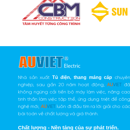
Tủ điện
,
thang máng cáp
Nhà sản xuất
chuyê
nghiệp, sau gần 20 năm hoạt động,
AU
VIET
đ
không ngừng cải tiến bộ máy làm việc, nâng ca
tinh thần làm việc tập thể, ứng dụng triệt để côn
nghệ mới,
AU
VIET
luôn đi đầu tìm ra lời giải cho cá
bài toán về chất lượng và giá thành.
Chất lượng - Nền tảng của sự phát triển.