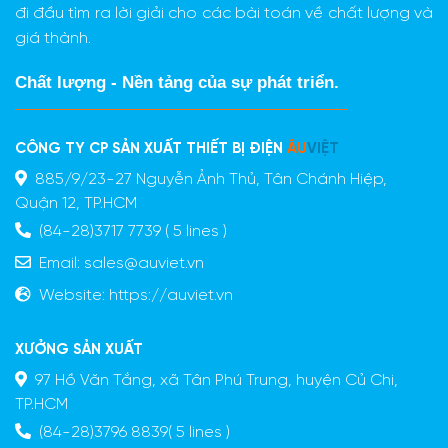
đi đầu tìm ra lời giải cho các bài toán về chất lượng và
giá thành.
Chất lượng - Nền tảng của sự phát triển.
CÔNG TY CP SẢN XUẤT THIẾT BỊ ĐIỆN
ÂU
VIỆT
885/9/23-27 Nguyễn Ảnh Thủ, Tân Chánh Hiệp,
Quận 12, TP.HCM
(84-28)3717 7739 ( 5 lines )
Email:
sales@auviet.vn
Website:
https://auviet.vn
XƯỞNG SẢN XUẤT
97 Hồ Văn Tắng, xã Tân Phú Trung, huyện Củ Chi,
TP.HCM
(84-28)3796 8839( 5 lines )