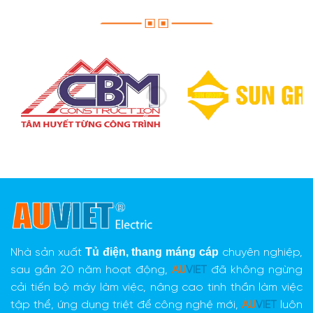
Tủ điện,
thang máng cáp
Nhà sản xuất
chuyên nghiệp,
sau gần 20 năm hoạt động,
AU
VIET
đã không ngừng
cải tiến bộ máy làm việc, nâng cao tinh thần làm việc
tập thể, ứng dụng triệt để công nghệ mới,
AU
VIET
luôn