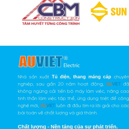
Tủ điện
,
thang máng cáp
Nhà sản xuất
chuyê
nghiệp, sau gần 20 năm hoạt động,
AU
VIET
đ
không ngừng cải tiến bộ máy làm việc, nâng ca
tinh thần làm việc tập thể, ứng dụng triệt để côn
nghệ mới,
AU
VIET
luôn đi đầu tìm ra lời giải cho cá
bài toán về chất lượng và giá thành.
Chất lượng - Nền tảng của sự phát triển.