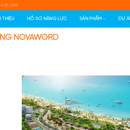
 426 069
I THIỆU
HỒ SƠ NĂNG LỰC
SẢN PHẨM
DỰ Á
ƯỠNG NOVAWORD