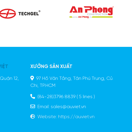
VIỆT
XƯỞNG SẢN XUẤT
Quận 12,
97 Hồ Văn Tắng, Tân Phú Trung, Củ
Chi, TP.HCM
(84-28)3796 8839
( 5 lines )
Email:
sales@auviet.vn
Website:
https://auviet.vn