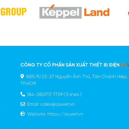
CÔNG TY CỔ PHẦN SẢN XUẤT THIẾT BỊ ĐIỆN
ÂU
885/9/23-27 Nguyễn Ảnh Thủ, Tân Chánh Hiệp, 
n
TP.HCM
ã
o
(84-28)3717 7739
( 5 lines )
g
Email:
sales@auviet.vn
c
Website:
https://auviet.vn