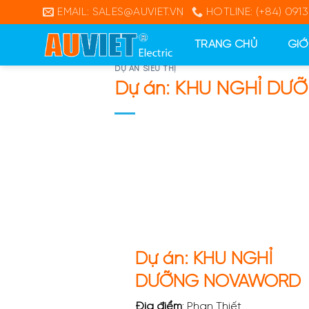
Skip
EMAIL: SALES@AUVIET.VN
HOTLINE: (+84) 0913
to
content
TRANG CHỦ
GIỚ
DỰ ÁN SIÊU THỊ
Dự án: KHU NGHỈ D
Dự án: KHU NGHỈ
DƯỠNG NOVAWORD
Địa điểm
: Phan Thiết