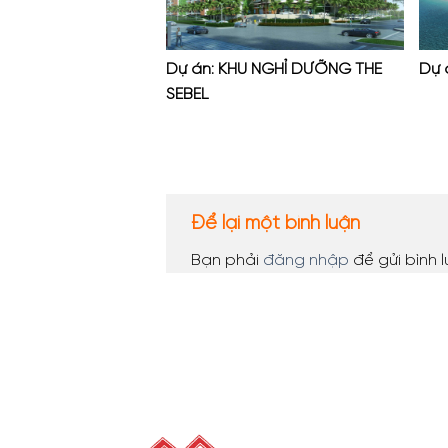
Dự án: KHU NGHỈ DƯỠNG THE
Dự 
SEBEL
Để lại một bình luận
Bạn phải
đăng nhập
để gửi bình l