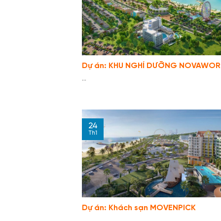
Dự án: KHU NGHỈ DƯỠNG NOVAWO
...
24
Th1
Dự án: Khách sạn MOVENPICK
...