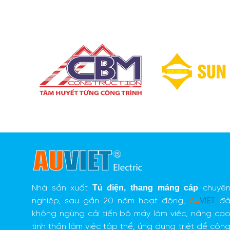
Tủ điện
,
thang máng cáp
Nhà sản xuất
chuyê
nghiệp, sau gần 20 năm hoạt động,
AU
VIET
đ
không ngừng cải tiến bộ máy làm việc, nâng ca
tinh thần làm việc tập thể, ứng dụng triệt để côn