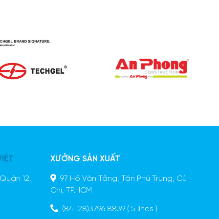
VIỆT
XƯỞNG SẢN XUẤT
Quận 12,
97 Hồ Văn Tắng, Tân Phú Trung, Củ
Chi, TP.HCM
(84-28)3796 8839
( 5 lines )