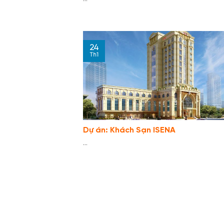
24
Th1
Dự án: Khách Sạn ISENA
...