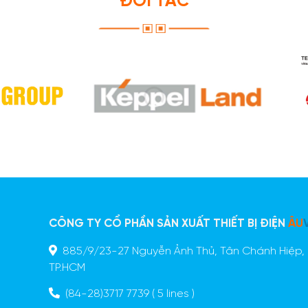
ĐỐI TÁC
CÔNG TY CỔ PHẦN SẢN XUẤT THIẾT BỊ ĐIỆN
ÂU
885/9/23-27 Nguyễn Ảnh Thủ, Tân Chánh Hiệp, 
n
TP.HCM
ã
o
(84-28)3717 7739
( 5 lines )
g