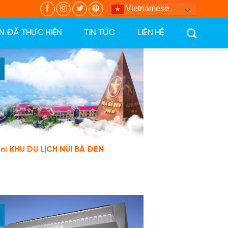
Vietnamese
N ĐÃ THỰC HIỆN
TIN TỨC
LIÊN HỆ
n: KHU DU LỊCH NÚI BÀ ĐEN