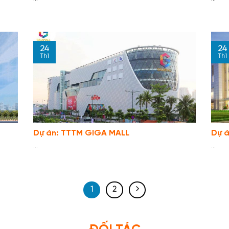
24
24
Th1
Th1
Dự án: TTTM GIGA MALL
Dự á
...
...
1
2