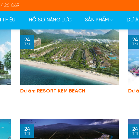
 426 069
I THIỆU
HỒ SƠ NĂNG LỰC
SẢN PHẨM
DỰ Á
24
24
Th1
Th1
Dự án: RESORT KEM BEACH
Dự á
...
...
24
24
Th1
Th1