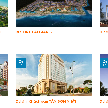
RD
RESORT HẢI GIANG
Dự 
...
...
24
24
Th1
Th1
Dự án: Khách sạn TÂN SƠN NHẤT
Dự á
...
...